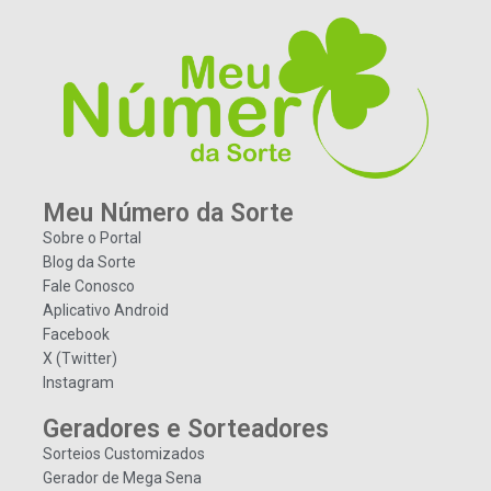
Meu Número da Sorte
Sobre o Portal
Blog da Sorte
Fale Conosco
Aplicativo Android
Facebook
X (Twitter)
Instagram
Geradores e Sorteadores
Sorteios Customizados
Gerador de Mega Sena