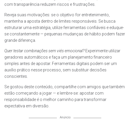
com transparência reduzem riscos e frustrações.
Reveja suas motivações: se o objetivo for entretenimento,
mantenha a aposta dentro de limites responsáveis. Se busca
estruturar uma estratégia, utilize ferramentas confiáveis e eduque-
se constantemente — pequenas mudanças de hábito podem fazer
grande diferença.
Quer testar combinações sem viés emocional?
Experimente utilizar
geradores automáticos e faça um planejamento financeiro
simples antes de apostar. Ferramentas digitais podem ser um
auxílio prático nesse processo, sem substituir decisões
conscientes.
Se gostou deste conteúdo, compartilhe com amigos que também
estão começando a jogar — e lembre-se: apostar com
responsabilidade é o melhor caminho para transformar
expectativa em diversão.
Anúncio