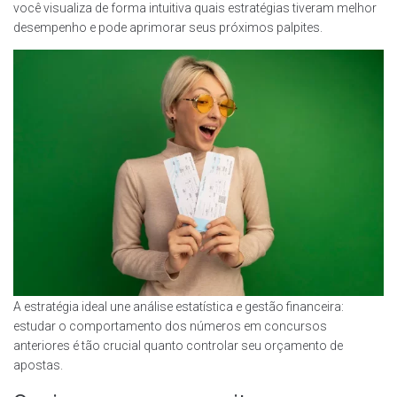
você visualiza de forma intuitiva quais estratégias tiveram melhor
desempenho e pode aprimorar seus próximos palpites.
A estratégia ideal une análise estatística e gestão financeira:
estudar o comportamento dos números em concursos
anteriores é tão crucial quanto controlar seu orçamento de
apostas.